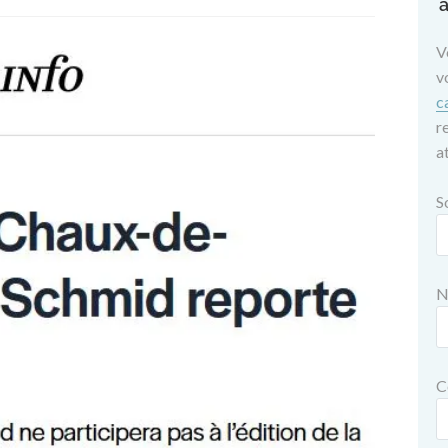
a
V
v
c
r
a
S
N
C