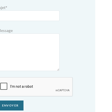
ujet
*
essage